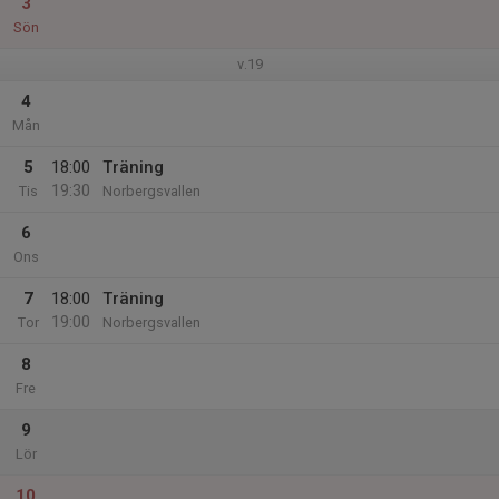
3
Sön
v.19
4
Mån
5
18:00
Träning
19:30
Tis
Norbergsvallen
6
Ons
7
18:00
Träning
19:00
Tor
Norbergsvallen
8
Fre
9
Lör
10