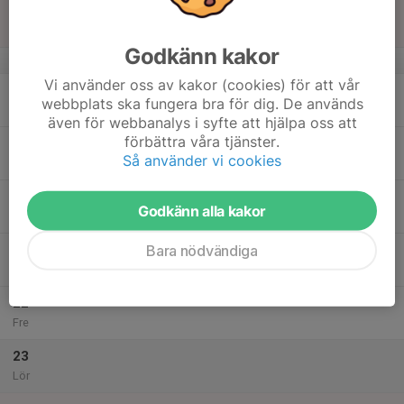
16:15
Sön
Moälvsserien 2026
Norbergsvallen
Godkänn kakor
v.21
Vi använder oss av kakor (cookies) för att vår
18
webbplats ska fungera bra för dig. De används
Mån
även för webbanalys i syfte att hjälpa oss att
förbättra våra tjänster.
19
18:00
Träning
Så använder vi cookies
19:30
Tis
Norbergsvallen
20
Godkänn alla kakor
Ons
Bara nödvändiga
21
18:00
Träning
19:30
Tor
Björkvallen
22
Fre
23
Lör