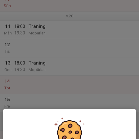
Sön
v.20
11
18:00
Träning
19:30
Mån
Mopärlan
12
Tis
13
18:00
Träning
19:30
Ons
Mopärlan
14
Tor
15
Fre
16
Lör
17
15:00
Match mot Hägglunds IoFK 3