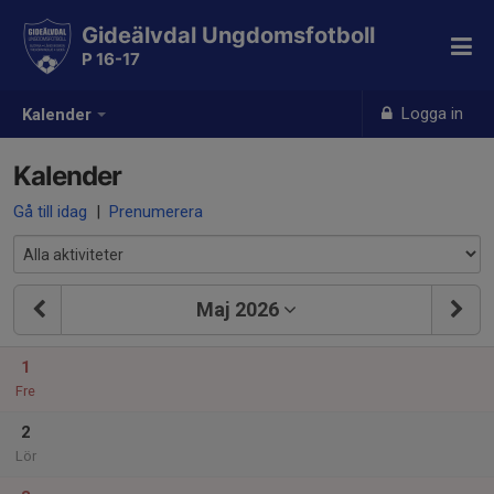
Gideälvdal Ungdomsfotboll
P 16-17
Logga in
Kalender
Kalender
Gå till idag
|
Prenumerera
Maj 2026
1
Fre
2
Lör