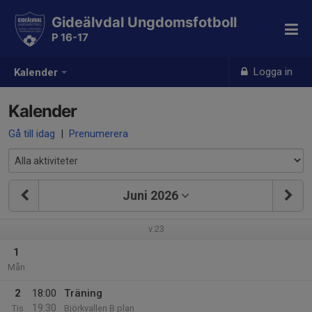
Gideälvdal Ungdomsfotboll
P 16-17
Logga in
Kalender
Kalender
Gå till idag
|
Prenumerera
Juni 2026
v.23
1
Mån
2
18:00
Träning
19:30
Tis
Björkvallen B plan