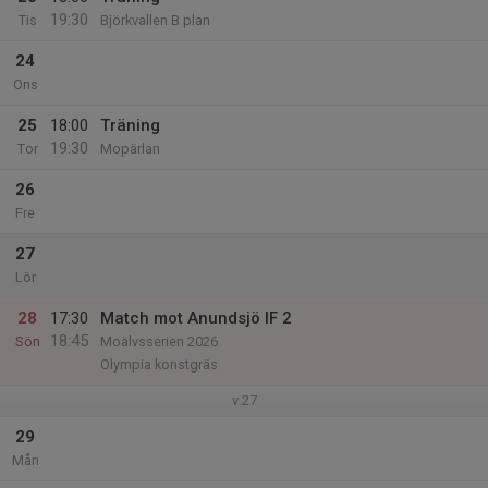
19:30
Tis
Björkvallen B plan
24
Ons
25
18:00
Träning
19:30
Tor
Mopärlan
26
Fre
27
Lör
28
17:30
Match mot Anundsjö IF 2
18:45
Sön
Moälvsserien 2026
Olympia konstgräs
v.27
29
Mån