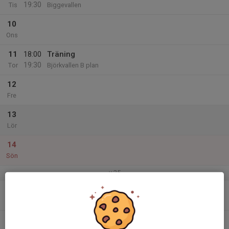
19:30
Tis
Biggevallen
10
Ons
11
18:00
Träning
19:30
Tor
Björkvallen B plan
12
Fre
13
Lör
14
Sön
v.25
15
Mån
16
18:00
Träning