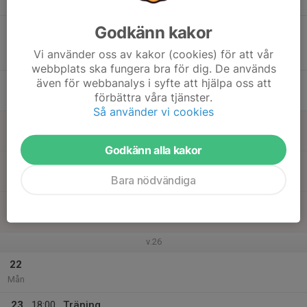
19:30
Tis
Björkvallen B plan
17
18:00
Match mot Arnäs IF 3
Godkänn kakor
19:15
Ons
Moälvsserien 2026
Vi använder oss av kakor (cookies) för att vår
Björkvallen B plan
webbplats ska fungera bra för dig. De används
även för webbanalys i syfte att hjälpa oss att
18
förbättra våra tjänster.
Tor
Så använder vi cookies
19
Fre
Godkänn alla kakor
20
Bara nödvändiga
Lör
21
Sön
v.26
22
Mån
23
18:00
Träning