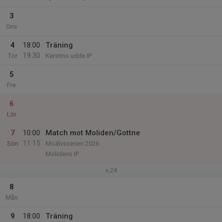
3
Ons
4
18:00
Träning
19:30
Tor
Kerstins udde IP
5
Fre
6
Lör
7
10:00
Match mot Moliden/Gottne
11:15
Sön
Moälvsserien 2026
Molidens IP
v.24
8
Mån
9
18:00
Träning