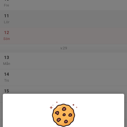
Fre
11
Lör
12
Sön
v.29
13
Mån
14
Tis
15
Ons
16
Tor
17