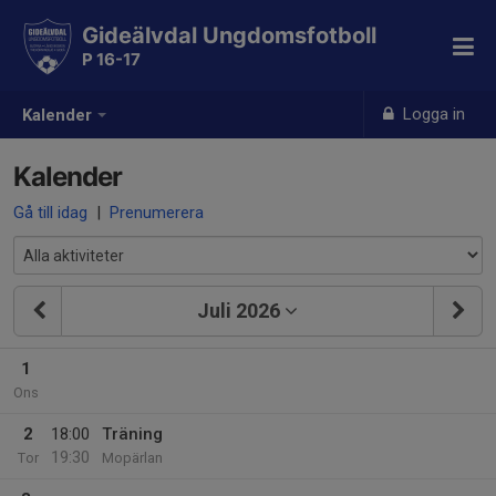
Gideälvdal Ungdomsfotboll
P 16-17
Logga in
Kalender
Kalender
Gå till idag
|
Prenumerera
Juli 2026
1
Ons
2
18:00
Träning
19:30
Tor
Mopärlan