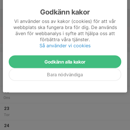
Fre
Godkänn kakor
18
Vi använder oss av kakor (cookies) för att vår
Lör
webbplats ska fungera bra för dig. De används
19
även för webbanalys i syfte att hjälpa oss att
Sön
förbättra våra tjänster.
Så använder vi cookies
v.30
20
Godkänn alla kakor
Mån
Bara nödvändiga
21
Tis
22
Ons
23
Tor
24