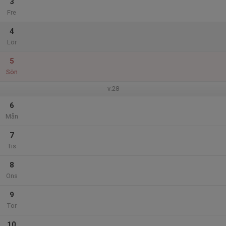
3
Fre
4
Lör
5
Sön
v.28
6
Mån
7
Tis
8
Ons
9
Tor
10