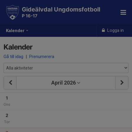
Gideälvdal Ungdomsfotboll
P 16-17
Logga in
Kalender
Kalender
Gå till idag
|
Prenumerera
April 2026
1
Ons
2
Tor