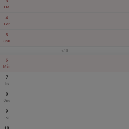
3
Fre
4
Lör
5
Sön
v.15
6
Mån
7
Tis
8
Ons
9
Tor
10