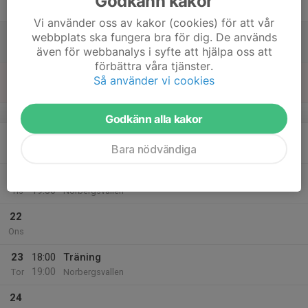
Godkänn kakor
Fre
Vi använder oss av kakor (cookies) för att vår
18
webbplats ska fungera bra för dig. De används
Lör
även för webbanalys i syfte att hjälpa oss att
förbättra våra tjänster.
19
Så använder vi cookies
Sön
v.17
Godkänn alla kakor
20
Bara nödvändiga
Mån
21
18:00
Träning
19:30
Tis
Norbergsvallen
22
Ons
23
18:00
Träning
19:00
Tor
Norbergsvallen
24