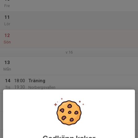
Fre
11
Lör
12
Sön
v.16
13
Mån
14
18:00
Träning
19:30
Tis
Norbergsvallen
15
Ons
16
18:00
Träning
19:00
Tor
Norbergsvallen
17