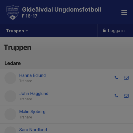
Gideälvdal Ungdomsfotboll
F 16-17
Logga in
Truppen
Truppen
Ledare
Hanna Edlund
Tränare
John Hägglund
Tränare
Malin Sjöberg
Tränare
Sara Nordlund