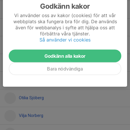
Godkänn kakor
Holly Sällström
Vi använder oss av kakor (cookies) för att vår
webbplats ska fungera bra för dig. De används
Jazmine Hedman
även för webbanalys i syfte att hjälpa oss att
förbättra våra tjänster.
Så använder vi cookies
Juni Sjöström
Godkänn alla kakor
Klara Sandström Högberg
Bara nödvändiga
Meja Melin
Otilia Sjöberg
Vilja Norberg