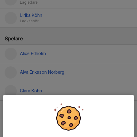
Lagledare
Ulrika Köhn
Lagkassör
Spelare
Alice Edholm
Alva Eriksson Norberg
Clara Köhn
Elvira Gustafsson
Ester Hägglund