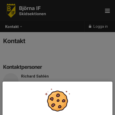
Björna IF
Skidsektionen
Logga in
Kontakt
Kontakt
Kontaktpersoner
Richard Sahlén
076-776 45 63
richard.sahlen@sca.com