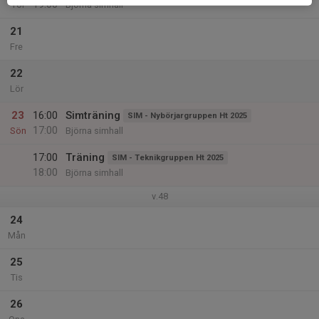
19:00
Tor
Björna simhall
21
Fre
22
Lör
23
16:00
Simträning
SIM - Nybörjargruppen Ht 2025
17:00
Sön
Björna simhall
17:00
Träning
SIM - Teknikgruppen Ht 2025
18:00
Björna simhall
v.48
24
Mån
25
Tis
26