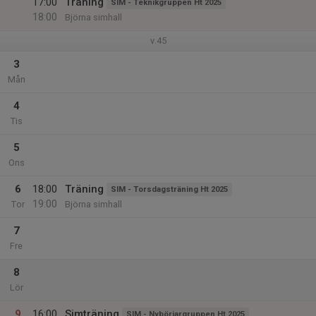
17:00
Träning
SIM - Teknikgruppen Ht 2025
18:00
Björna simhall
v.45
3
Mån
4
Tis
5
Ons
6
18:00
Träning
SIM - Torsdagsträning Ht 2025
19:00
Tor
Björna simhall
7
Fre
8
Lör
9
16:00
Simträning
SIM - Nybörjargruppen Ht 2025