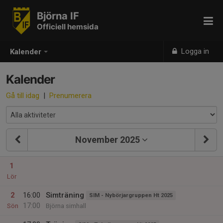
Björna IF
Officiell hemsida
Logga in
Kalender
Kalender
Gå till idag
|
Prenumerera
November 2025
1
Lör
2
16:00
Simträning
SIM - Nybörjargruppen Ht 2025
17:00
Sön
Björna simhall