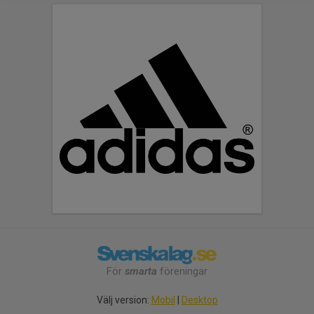
För
smarta
föreningar
Välj version:
Mobil
|
Desktop