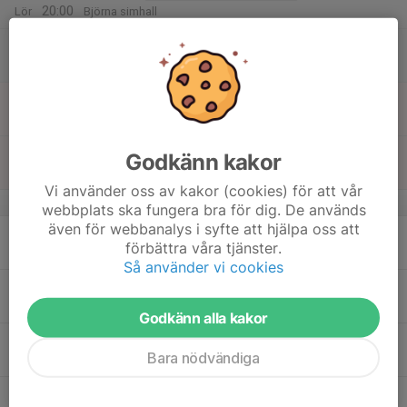
20:00
Lör
Björna simhall
09:30
Simläger
SIM - Nybörjargruppen Ht 2025
20:00
Björna simhall
16
08:00
Simläger
SIM - Nybörjargruppen Ht 2025
11:00
Sön
Björna simhall
08:00
Simläger
SIM - Teknikgruppen Ht 2025
Godkänn kakor
11:00
Björna simhall
Vi använder oss av kakor (cookies) för att vår
v.47
webbplats ska fungera bra för dig. De används
även för webbanalys i syfte att hjälpa oss att
17
förbättra våra tjänster.
Mån
Så använder vi cookies
18
Tis
Godkänn alla kakor
19
Bara nödvändiga
Ons
20
18:00
Träning
SIM - Torsdagsträning Ht 2025