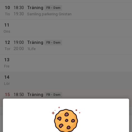
10
18:30
Träning
FB - Dam
19:30
Tis
Samling parkering Gnistan
11
Ons
12
19:00
Träning
FB - Dam
20:00
Tor
1Life
13
Fre
14
Lör
15
18:50
Träning
FB - Dam
20:00
Sön
Fotbollshallen
v.51
16
Mån