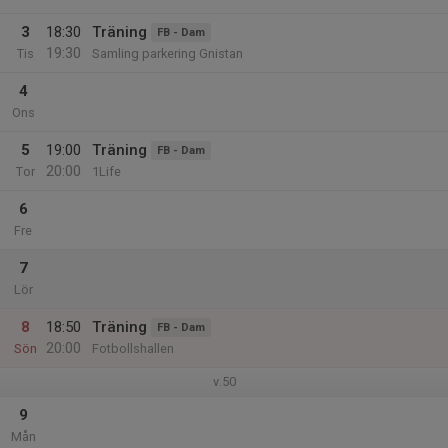
3
18:30
Träning
FB - Dam
19:30
Tis
Samling parkering Gnistan
4
Ons
5
19:00
Träning
FB - Dam
20:00
Tor
1Life
6
Fre
7
Lör
8
18:50
Träning
FB - Dam
20:00
Sön
Fotbollshallen
v.50
9
Mån