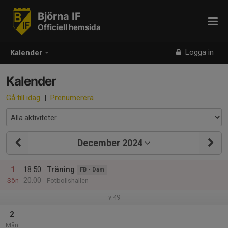
Björna IF
Officiell hemsida
Logga in
Kalender
Kalender
Gå till idag
|
Prenumerera
December 2024
1
18:50
Träning
FB - Dam
20:00
Sön
Fotbollshallen
v.49
2
Mån