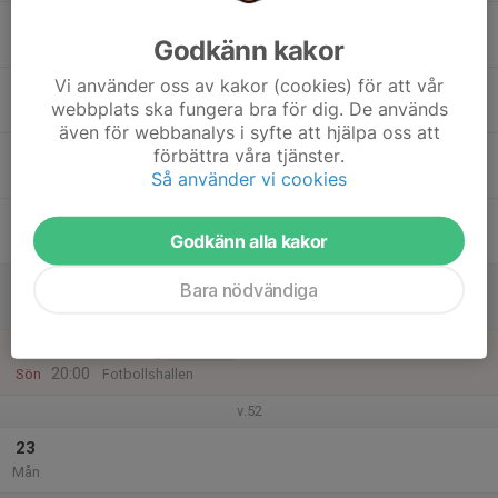
17
18:30
Träning
FB - Dam
Godkänn kakor
19:30
Tis
Samling parkering Gnistan
Vi använder oss av kakor (cookies) för att vår
18
webbplats ska fungera bra för dig. De används
Ons
även för webbanalys i syfte att hjälpa oss att
19
19:00
Träning
förbättra våra tjänster.
FB - Dam
20:00
Så använder vi cookies
Tor
1Life
20
Godkänn alla kakor
Fre
21
Bara nödvändiga
Lör
22
18:50
Träning
FB - Dam
20:00
Sön
Fotbollshallen
v.52
23
Mån