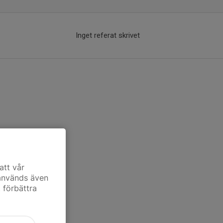
Inget referat skrivet
att vår
 används även
t förbättra