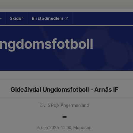
Skidor
Bli stödmedlem
Ungdomsfotboll
Gideälvdal Ungdomsfotboll - Arnäs IF
Div. 5 Pojk Ångermanland
-
6 sep 2025, 12:00, Mopärlan