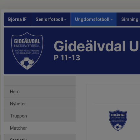
Björna IF
Seniorfotboll
Ungdomsfotboll
Simning
Gideälvdal 
P 11-13
Hem
Nyheter
Truppen
Matcher