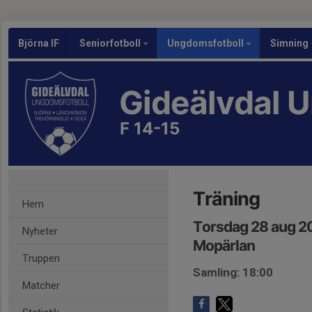
Björna IF
Seniorfotboll
Ungdomsfotboll
Simning
Gideälvdal 
F 14-15
Träning
Hem
Torsdag 28 aug 2
Nyheter
Mopärlan
Truppen
Samling: 18:00
Matcher