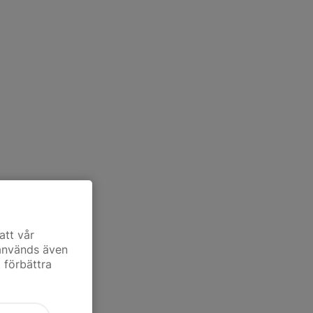
att vår
 används även
t förbättra