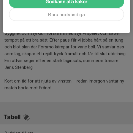
Godkänn alla kakor
Bild: Johan Silvenord
Bara nödvändiga
Seger borta mot Forsmo!
Vi vinner matchen med 2–3 efter en insats där vi visar både
trygghet och styrka. I första halvlek styr vi spelet och sätter
tempot på ett bra sätt. Efter paus får vi jobba hårt på en tung
och blöt plan där Forsmo kämpar för varje boll. Vi samlar oss
som lag, skapar ett rejält tryck framåt och får till slut utdelning.
En rättvis seger efter en stark laginsats, summerar tränare
Jens Stenberg.
Kort om tid för att njuta av vinsten – redan imorgon väntar ny
match borta mot Frånö!
Tabell