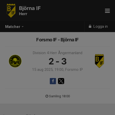
Björna IF
Herr
Logga in
Matcher
Forsmo IF - Björna IF
Division 4 Herr Ångermanland
2 - 3
15 aug 2025, 19:00, Forsmo IP
Samling 18:00