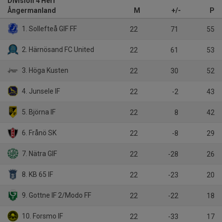
Division 4 Herr
Ångermanland
M
+/-
P
1. Sollefteå GIF FF
22
71
55
2. Härnösand FC United
22
61
53
3. Höga Kusten
22
30
52
4. Junsele IF
22
-2
43
5. Björna IF
22
8
42
6. Frånö SK
22
-8
29
7. Nätra GIF
22
-28
26
8. KB 65 IF
22
-23
20
9. Gottne IF 2/Modo FF
22
-22
18
10. Forsmo IF
22
-33
17