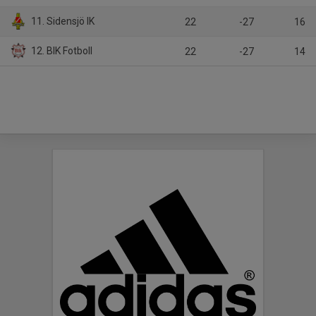
11. Sidensjö IK
22
-27
16
12. BIK Fotboll
22
-27
14