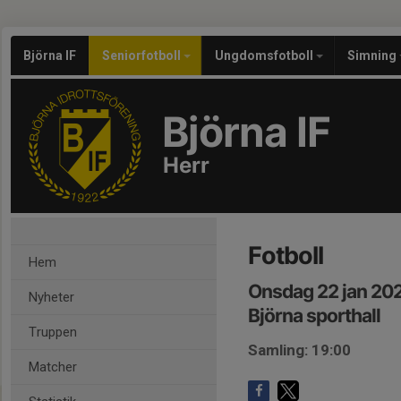
Björna IF
Seniorfotboll
Ungdomsfotboll
Simning
Björna IF
Herr
Fotboll
Hem
Onsdag 22 jan 20
Nyheter
Björna sporthall
Truppen
Samling: 19:00
Matcher