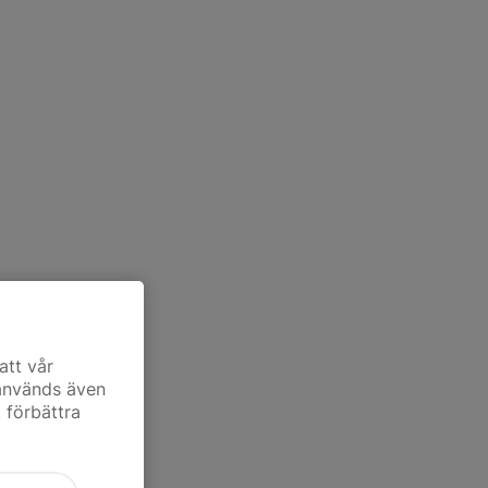
att vår
 används även
t förbättra