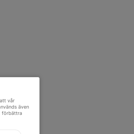
att vår
 används även
t förbättra