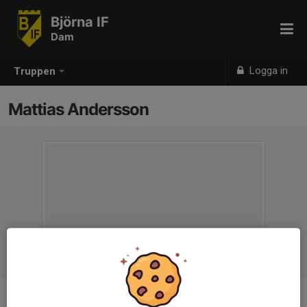
Björna IF
Dam
Logga in
Truppen
Mattias Andersson
Titel
Tränare