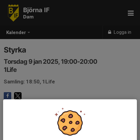
Björna IF
Dam
Logga in
Kalender
Styrka
Torsdag 9 jan 2025, 19:00-20:00
1Life
Samling: 18:50, 1Life